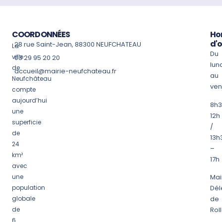
COORDONNÉES
Ho
d'
28 rue Saint-Jean, 88300 NEUFCHATEAU
La
Du
ville
03 29 95 20 20
lun
de
accueil@mairie-neufchateau.fr
au
Neufchâteau
ven
compte
aujourd’hui
8h3
une
12h
superficie
/
de
13h
24
–
km²
17h
avec
Mai
une
Dé
population
de
globale
Roll
de
6