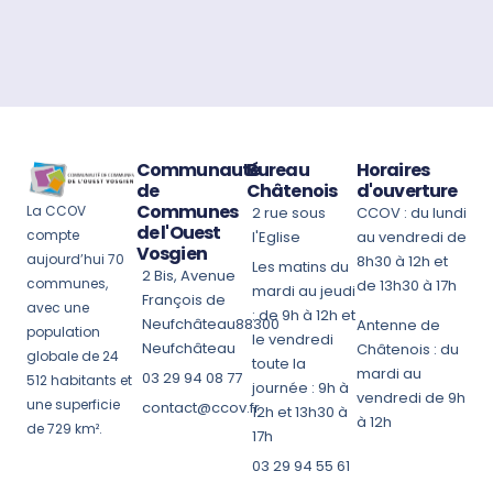
Communauté
Bureau
Horaires
de
Châtenois
d'ouverture
Communes
La CCOV
2 rue sous
CCOV : du lundi
de l'Ouest
compte
l'Eglise
au vendredi de
Vosgien
aujourd’hui 70
8h30 à 12h et
Les matins du
2 Bis, Avenue
communes,
de 13h30 à 17h
mardi au jeudi
François de
avec une
: de 9h à 12h et
Neufchâteau88300
Antenne de
population
le vendredi
Neufchâteau
Châtenois : du
globale de 24
toute la
mardi au
03 29 94 08 77
512 habitants et
journée : 9h à
vendredi de 9h
une superficie
contact@ccov.fr
12h et 13h30 à
à 12h
de 729 km².
17h
03 29 94 55 61