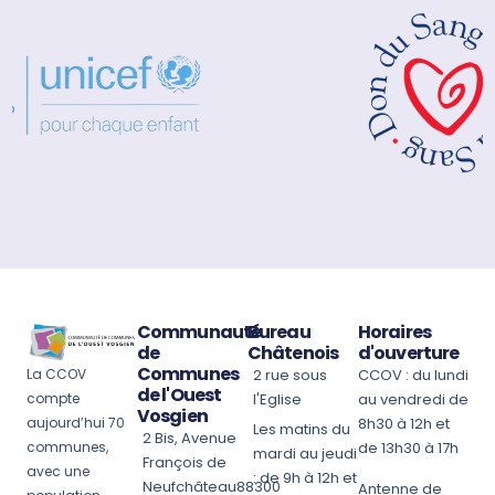
Communauté
Bureau
Horaires
de
Châtenois
d'ouverture
Communes
La CCOV
2 rue sous
CCOV : du lundi
de l'Ouest
compte
l'Eglise
au vendredi de
Vosgien
aujourd’hui 70
8h30 à 12h et
Les matins du
2 Bis, Avenue
communes,
de 13h30 à 17h
mardi au jeudi
François de
avec une
: de 9h à 12h et
Neufchâteau88300
Antenne de