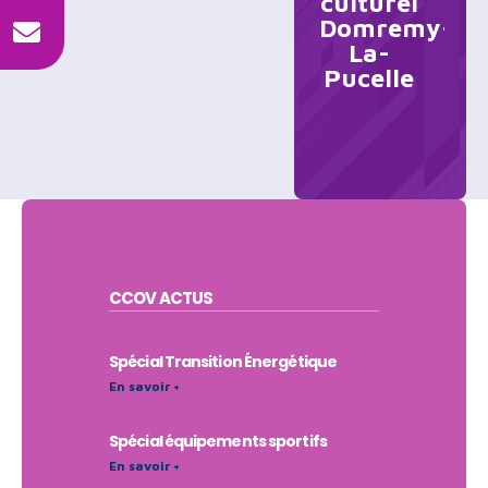
culturel
Domremy-
La-
Pucelle
CCOV
ACTUS
Spécial Transition Énergétique
En savoir +
Spécial équipements sportifs
En savoir +