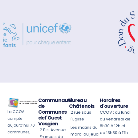
Communauté
Bureau
Horaires
de
Châtenois
d'ouverture
Communes
La CCOV
2 rue sous
CCOV : du lundi
de l'Ouest
compte
l'Eglise
au vendredi de
Vosgien
aujourd’hui 70
8h30 à 12h et
Les matins du
2 Bis, Avenue
communes,
de 13h30 à 17h
mardi au jeudi
François de