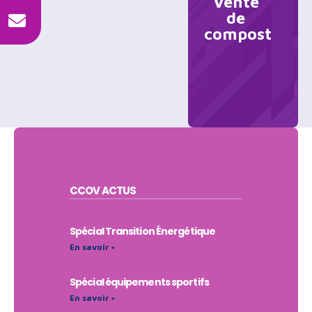
Vente
de
compost
CCOV
ACTUS
Spécial Transition Énergétique
En savoir +
Spécial équipements sportifs
En savoir +