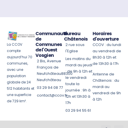
Communauté
Bureau
Horaires
de
Châtenois
d'ouverture
Communes
La CCOV
2 rue sous
CCOV : du lundi
de l'Ouest
compte
l'Eglise
au vendredi de
Vosgien
aujourd’hui 70
8h30 à 12h et
Les matins du
2 Bis, Avenue
communes,
de 13h30 à 17h
mardi au jeudi
François de
avec une
: de 9h à 12h et
Neufchâteau88300
Antenne de
population
le vendredi
Neufchâteau
Châtenois : du
globale de 24
toute la
mardi au
03 29 94 08 77
512 habitants et
journée : 9h à
vendredi de 9h
une superficie
contact@ccov.fr
12h et 13h30 à
à 12h
de 729 km².
17h
03 29 94 55 61