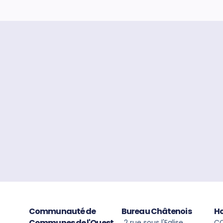
Communauté de
Bureau Châtenois
Ho
Communes de l'Ouest
2 rue sous l'Eglise
CC