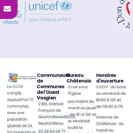
Communauté
Bureau
Horaires
de
Châtenois
d'ouverture
Communes
La CCOV
2 rue sous
CCOV : du lundi
de l'Ouest
compte
l'Eglise
au vendredi de
Vosgien
aujourd’hui 70
8h30 à 12h et
Les matins du
2 Bis, Avenue
communes,
de 13h30 à 17h
mardi au jeudi
François de
avec une
: de 9h à 12h et
Neufchâteau88300
Antenne de
population
le vendredi
Neufchâteau
Châtenois : du
globale de 24
toute la
mardi au
03 29 94 08 77
512 habitants et