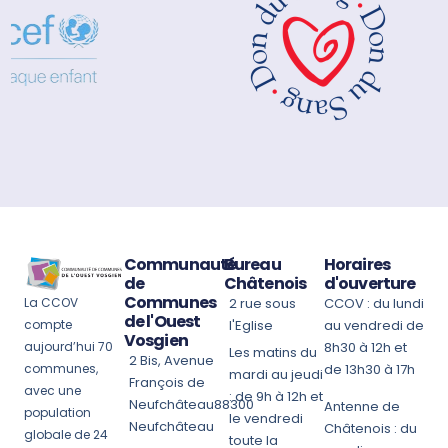
Communauté
Bureau
Horaires
de
Châtenois
d'ouverture
Communes
La CCOV
2 rue sous
CCOV : du lundi
de l'Ouest
compte
l'Eglise
au vendredi de
Vosgien
aujourd’hui 70
8h30 à 12h et
Les matins du
2 Bis, Avenue
communes,
de 13h30 à 17h
mardi au jeudi
François de
avec une
: de 9h à 12h et
Neufchâteau88300
Antenne de
population
le vendredi
Neufchâteau
Châtenois : du
globale de 24
toute la