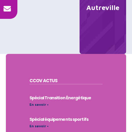
Autreville
CCOV
ACTUS
Spécial Transition Énergétique
En savoir +
Spécial équipements sportifs
En savoir +