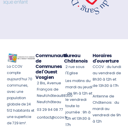
Communauté
Bureau
Horaires
de
Châtenois
d'ouverture
Communes
La CCOV
2 rue sous
CCOV : du lundi
de l'Ouest
compte
l'Eglise
au vendredi de
Vosgien
aujourd’hui 70
8h30 à 12h et
Les matins du
2 Bis, Avenue
communes,
de 13h30 à 17h
mardi au jeudi
François de
avec une
: de 9h à 12h et
Neufchâteau88300
Antenne de
population
le vendredi
Neufchâteau
Châtenois : du
globale de 24
toute la
mardi au
03 29 94 08 77
512 habitants et
journée : 9h à
vendredi de 9h
une superficie
contact@ccov.fr
12h et 13h30 à
à 12h
de 729 km².
17h