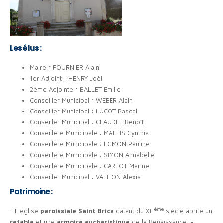
Les élus :
Maire : FOURNIER Alain
1er Adjoint : HENRY Joël
2ème Adjointe : BALLET Emilie
Conseiller Municipal : WEBER Alain
Conseiller Municipal : LUCOT Pascal
Conseiller Municipal : CLAUDEL Benoît
Conseillère Municipale : MATHIS Cynthia
Conseillère Municipale : LOMON Pauline
Conseillère Municipale : SIMON Annabelle
Conseillère Municipale : CARLOT Marine
Conseiller Municipal : VALITON Alexis
Patrimoine :
ème
- L'église
paroissiale Saint Brice
datant du XII
siècle abrite un
retable
et une
armoire eucharistique
de la Renaissance.
-