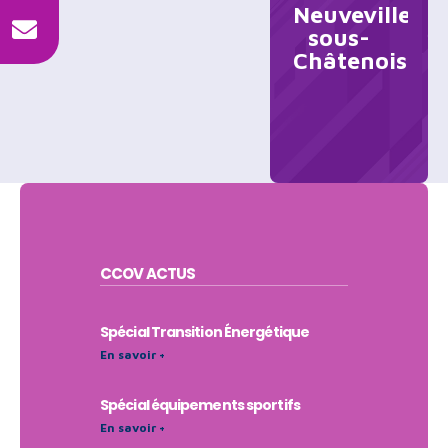
Neuveville-
sous-
Châtenois
CCOV
ACTUS
Spécial Transition Énergétique
En savoir +
Spécial équipements sportifs
En savoir +