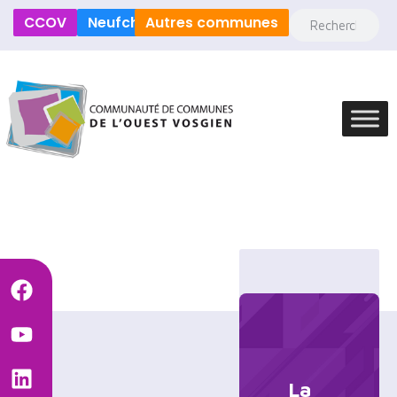
CCOV
Neufchâteau
Autres communes
La