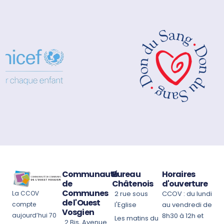
Communauté
Bureau
Horaires
de
Châtenois
d'ouverture
Communes
La CCOV
2 rue sous
CCOV : du lundi
de l'Ouest
compte
l'Eglise
au vendredi de
Vosgien
aujourd’hui 70
8h30 à 12h et
Les matins du
2 Bis, Avenue