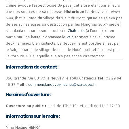
chêne évoque l’aspect boisé du pays, cet arbre étant par ailleurs
une des sources de sa richesse.
Historique
La Neuveville,
Nova
Villa
, (bâti au pied du village du 'Haut du Mont' qui ne se releva pas
e
de ses ruines après sa destruction par les Hongrois au X
siècle)
s'implanta en partie sur la route de
Châtenois
(à l'ouest), et en
partie sur une hauteur dominant le
Vair
, formant ainsi à l'origine
deux hameaux bien distincts. La Neuveville est bordée à l'est par
le Vair, séparant le village de celui de Houécourt, et à l'ouest par
l'autoroute A31 à laquelle elle n'a pas accès directement.
Informations de contact :
350 grande rue 88170 la Neuveville sous Châtenois
Tel
: 03 29 94
46 37
Mail :
communelaneuvevillechat@wanadoo.fr
Horaires d'ouverture :
Ouverture au public :
lundi de 17h à 19h et jeudi de 14h à 17h30
Informations sur le maire :
Mme Nadine HENRY