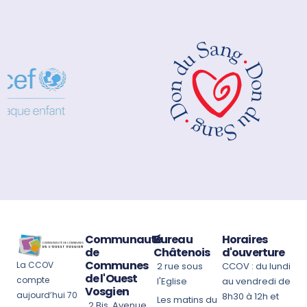
Communauté
Bureau
Horaires
de
Châtenois
d'ouverture
Communes
La CCOV
2 rue sous
CCOV : du lundi
de l'Ouest
compte
l'Eglise
au vendredi de
Vosgien
aujourd’hui 70
8h30 à 12h et
Les matins du
2 Bis, Avenue