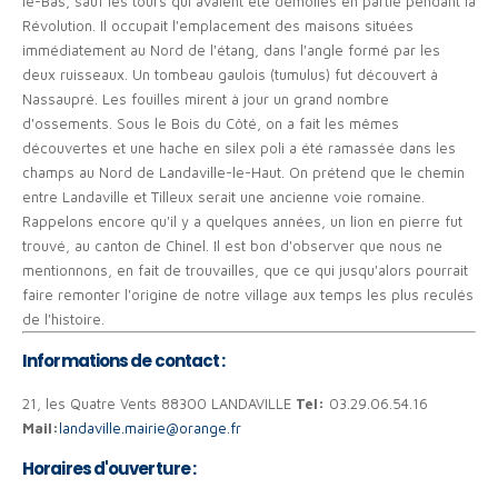
le-Bas, sauf les tours qui avaient été démolies en partie pendant la
Révolution. Il occupait l'emplacement des maisons situées
immédiatement au Nord de l'étang, dans l'angle formé par les
deux ruisseaux. Un tombeau gaulois (tumulus) fut découvert à
Nassaupré. Les fouilles mirent à jour un grand nombre
d'ossements. Sous le Bois du Côté, on a fait les mêmes
découvertes et une hache en silex poli a été ramassée dans les
champs au Nord de Landaville-le-Haut. On prétend que le chemin
entre Landaville et Tilleux serait une ancienne voie romaine.
Rappelons encore qu'il y a quelques années, un lion en pierre fut
trouvé, au canton de Chinel. Il est bon d'observer que nous ne
mentionnons, en fait de trouvailles, que ce qui jusqu'alors pourrait
faire remonter l'origine de notre village aux temps les plus reculés
de l'histoire.
Informations de contact :
21, les Quatre Vents 88300 LANDAVILLE
Tel:
03.29.06.54.16
Mail:
landaville.mairie@orange.fr
Horaires d'ouverture :