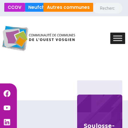
CCOV
Neufchâteau
Autres communes
Soulosse-