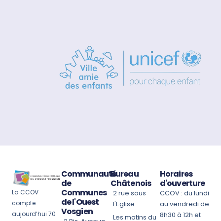
Communauté
Bureau
Horaires
de
Châtenois
d'ouverture
Communes
La CCOV
2 rue sous
CCOV : du lundi
de l'Ouest
compte
l'Eglise
au vendredi de
Vosgien
aujourd’hui 70
8h30 à 12h et
Les matins du