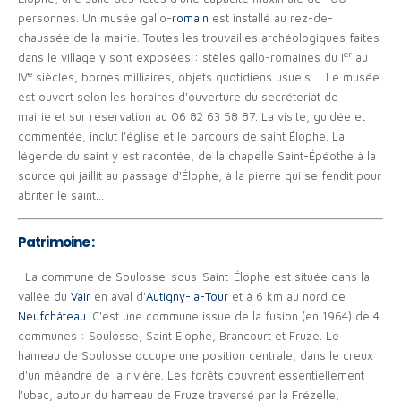
personnes. Un musée gallo-
romain
est installé au rez-de-
chaussée de la mairie. Toutes les trouvailles archéologiques faites
er
dans le village y sont exposées : stèles gallo-romaines du I
au
e
IV
siècles, bornes milliaires, objets quotidiens usuels ... Le musée
est ouvert selon les horaires d'ouverture du secréteriat de
mairie et sur réservation au 06 82 63 58 87. La visite, guidée et
commentée, inclut l'église et le parcours de saint Élophe. La
légende du saint y est racontée, de la chapelle Saint-Épéothe à la
source qui jaillit au passage d'Élophe, à la pierre qui se fendit pour
abriter le saint...
Patrimoine :
La commune de Soulosse-sous-Saint-Élophe est située dans la
vallée du
Vair
en aval d'
Autigny-la-Tour
et à 6 km au nord de
Neufchâteau
. C'est une commune issue de la fusion (en 1964) de 4
communes : Soulosse, Saint Elophe, Brancourt et Fruze. Le
hameau de Soulosse occupe une position centrale, dans le creux
d'un méandre de la rivière. Les forêts couvrent essentiellement
l'ubac, autour du hameau de Fruze traversé par la Frézelle,