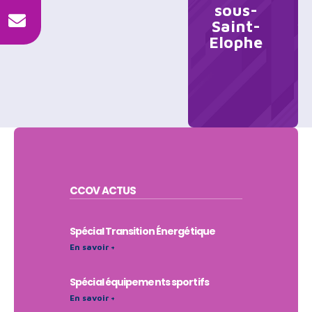
sous-
Saint-
Elophe
CCOV
ACTUS
Spécial Transition Énergétique
En savoir +
Spécial équipements sportifs
En savoir +