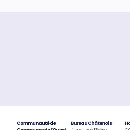
Communauté de
Bureau Châtenois
Ho
Communes de l'Ouest
2 rue sous l'Eglise
CC