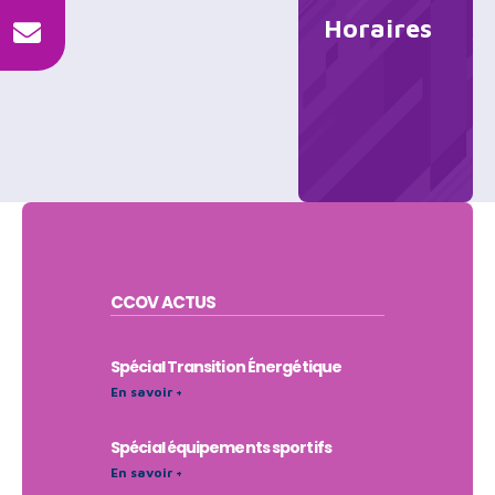
Horaires
CCOV
ACTUS
Spécial Transition Énergétique
En savoir +
Spécial équipements sportifs
En savoir +