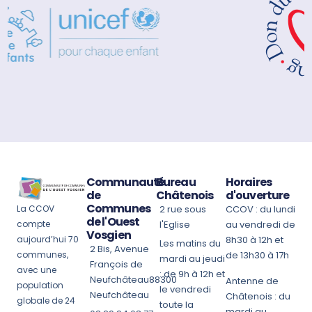
Communauté
Bureau
Horaires
de
Châtenois
d'ouverture
Communes
La CCOV
2 rue sous
CCOV : du lundi
de l'Ouest
compte
l'Eglise
au vendredi de
Vosgien
aujourd’hui 70
8h30 à 12h et
Les matins du
2 Bis, Avenue
communes,
de 13h30 à 17h
mardi au jeudi
François de
avec une
: de 9h à 12h et
Neufchâteau88300
Antenne de
population
le vendredi
Neufchâteau
Châtenois : du
globale de 24
toute la
mardi au