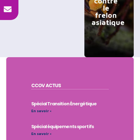
contre
le
frelon
asiatique
CCOV
ACTUS
Spécial Transition Énergétique
En savoir +
Spécial équipements sportifs
En savoir +