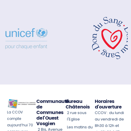
Communauté
Bureau
Horaires
de
Châtenois
d'ouverture
Communes
La CCOV
2 rue sous
CCOV : du lundi
de l'Ouest
compte
l'Eglise
au vendredi de
Vosgien
aujourd’hui 70
8h30 à 12h et
Les matins du
2 Bis, Avenue