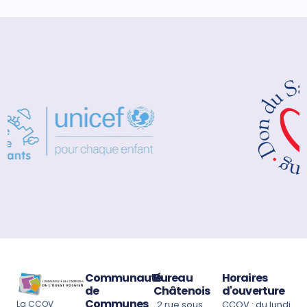
Communauté
Bureau
Horaires
de
Châtenois
d'ouverture
Communes
La CCOV
2 rue sous
CCOV : du lundi