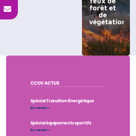
feux de
forêt et
de
végétation
CCOV
ACTUS
Spécial Transition Énergétique
En savoir +
Spécial équipements sportifs
En savoir +